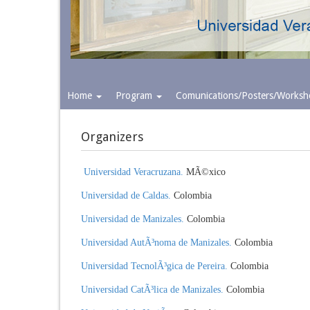
Home
Program
Comunications/Posters/Works
Organizers
Universidad
Veracruzana
.
MÃ©xico
Universidad de Caldas
.
Colombia
Universidad de Manizales
.
Colombia
Universidad AutÃ³noma de Manizales.
Colombia
Universidad TecnolÃ³gica de Pereira.
Colombia
Universidad CatÃ³lica de Manizales.
Colombia