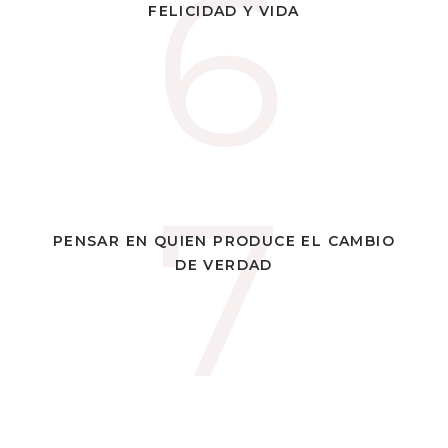
6
6
¿QUÉ IDEA TAN ESCURRIDIZA ES LA DE FELICIDAD? ESTE
FELICIDAD Y VIDA
PENSADOR PROFUNDO NOS AYUDA
7
7
PENSAR EN QUIEN PRODUCE EL CAMBIO DE VERDAD
PENSAR EN QUIEN PRODUCE EL CAMBIO
DE VERDAD