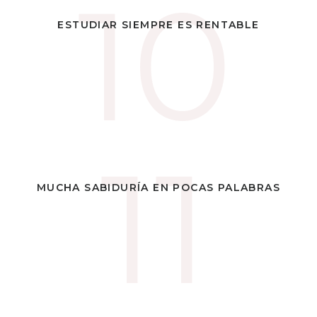
10
10
ESTUDIAR ES MÁS RENTABLE QUE
ESTUDIAR SIEMPRE ES RENTABLE
INVERTIR
11
11
EL VÍNCULO INSEPARABLE DE
MUCHA SABIDURÍA EN POCAS PALABRAS
PENSAMIENTO Y SABIDURÍA