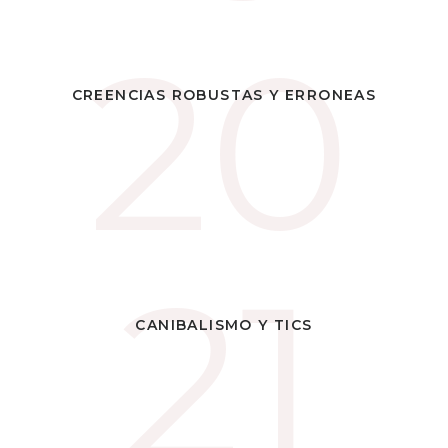
20
20
NUESTRAS CONVICCIONES SE
CREENCIAS ROBUSTAS Y ERRONEAS
RETROALIMENTAN
SESGADAMENTE
21
21
¿TERMINAREMOS MANIPULADOS, USADOS Y DESECHADOS?
CANIBALISMO Y TICS