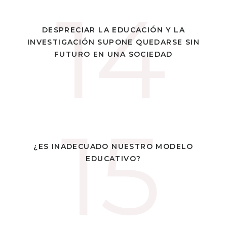
14
14
NO CUIDAR LA EDUCACIÓN Y LA
DESPRECIAR LA EDUCACIÓN Y LA
INVESTIGACIÓN EQUIVALE A NO
INVESTIGACIÓN SUPONE QUEDARSE SIN
TENER FUTURO
FUTURO EN UNA SOCIEDAD
15
15
UNA INTERESANTÍSMA REFLEXIÓN SOBRE NUESTRO
¿ES INADECUADO NUESTRO MODELO
CADUCO SISTEMA EDUCATIVO, POR PARTE DE KEN
EDUCATIVO?
ROBINSON.
ÁLVARO
POR GENTILEZA DE
MUÑIZ.