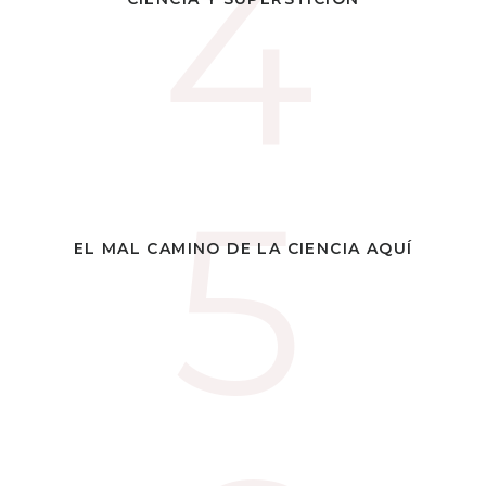
4
4
CREEENCIAS
5
5
¿ESTE ES EL BUEN CAMINO DE LA
EL MAL CAMINO DE LA CIENCIA AQUÍ
CIENCIA EN NUESTRO PAÍS?